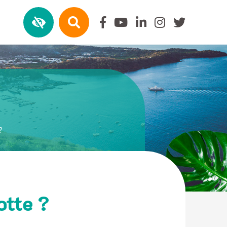
?
otte ?