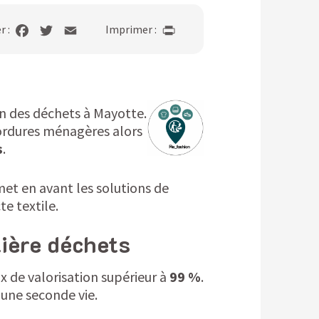
r :
Imprimer :
on des déchets à Mayotte.
ordures ménagères alors
s
.
met en avant les solutions de
te textile.
lière déchets
ux de valorisation supérieur à
99 %
.
 une seconde vie.