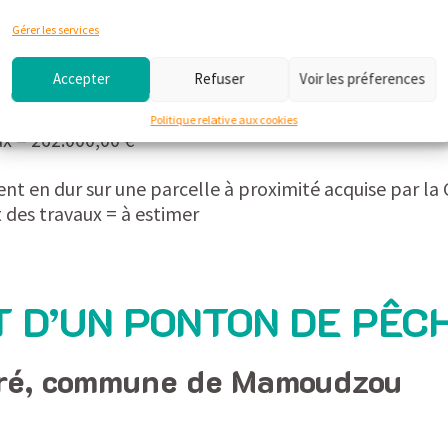
Gérer les services
actuelle MJC de Hajangoua pour un accueil d’une qui
0 €
Accepter
Refuser
Voir les préferences
quent pour augmenter le nombre d’élèves à 50 à la r
Politique relative aux cookies
x = 262.000,00 €
ent en dur sur une parcelle à proximité acquise par l
 des travaux = à estimer
 D’UN PONTON DE PÊC
éré, commune de Mamoudzou