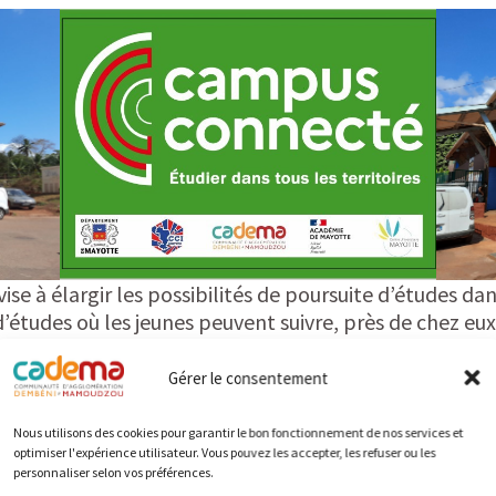
 à élargir les possibilités de poursuite d’études dan
’études où les jeunes peuvent suivre, près de chez eux
iant d’un tutorat individuel et collectif.
unes n’ayant pas la possibilité de partir en métropole o
Gérer le consentement
oix, dans des lieux collectifs et conviviaux.
Nous utilisons des cookies pour garantir le bon fonctionnement de nos services et
optimiser l'expérience utilisateur. Vous pouvez les accepter, les refuser ou les
ncier et des ressources communales et intercommunales
personnaliser selon vos préférences.