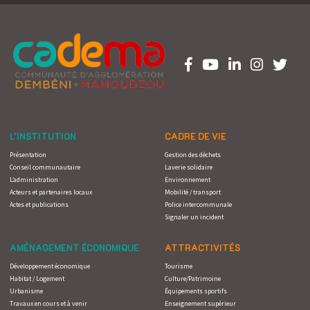
L’INSTITUTION
CADRE DE VIE
Présentation
Gestion des déchets
Conseil communautaire
Laverie solidaire
L’administration
Environnement
Acteurs et partenaires locaux
Mobilité / transport
Actes et publications
Police intercommunale
Signaler un incident
AMÉNAGEMENT ÉCONOMIQUE
ATTRACTIVITÉS
Développement économique
Tourisme
Habitat / Logement
Culture/Patrimoine
Urbanisme
Équipements sportifs
Travaux en cours et à venir
Enseignement supérieur