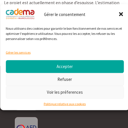
Le projet est actuellement en phase d’esquisse. L’estimation
financière pour la réhabilitation du site est de 2 785 786 €.
Gérer le consentement
Nous utilisons des cookies pour garantir le bon fonctionnement de nos services et
Partager :
Imprimer :
optimiser l'expérience utilisateur. Vous pouvez les accepter, les refuser ou les
personnaliser selon vos préférences.
Gérer les services
Accepter
PARTENAIRE
Refuser
Voir les préferences
Politique relative aux cookies