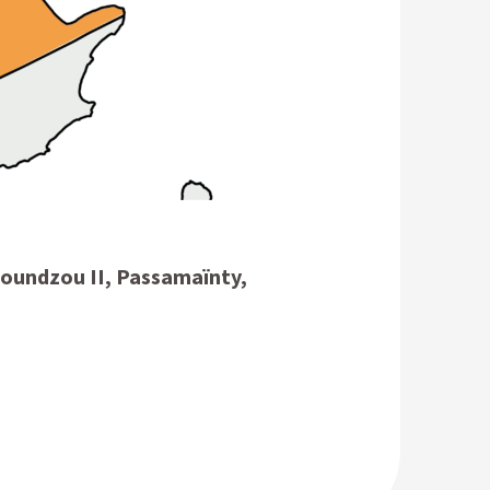
soundzou II, Passamaïnty,