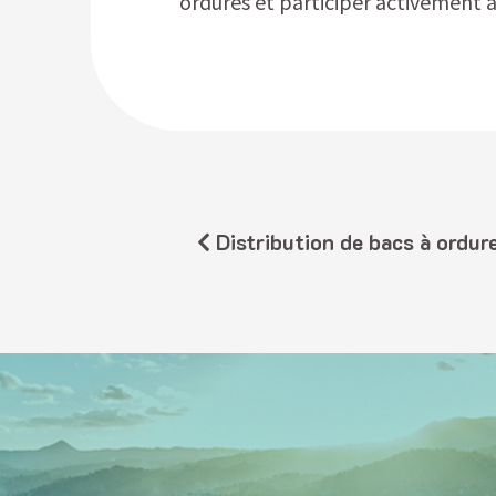
ordures et participer activement à 
Distribution de bacs à ordures à Passamainty : la CA