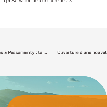
la préservation de leur cadre de vie.
DEMA renforce la collecte des déchets