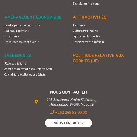
Signaler un incident
AMÉNAGEMENT ÉCONOMIQUE
ATTRACTIVITÉS
Développement économique
Tourisme
Habitat / Logement
Culture/Patrimoine
Urbanisme
Équipements sportifs
Travaux en cours et à venir
Enseignement supérieur
ÉVÉNEMENTS
POLITIQUE RELATIVE AUX
COOKIES (UE)
Régie publicitaire
Appel à manifestations d’intérêt (AMI)
Calendrier de collecte des déchets
NOUS CONTACTER
106 Boulevard Halidi Sélémani,
Mamoudzou 97600, Mayotte
+262 269 53 00 00
NOUS CONTACTER