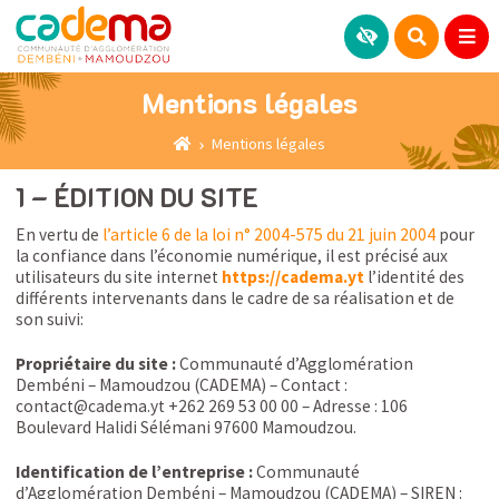
Mentions légales
Mentions légales
1 – ÉDITION DU SITE
En vertu de
l’article 6 de la loi n° 2004-575 du 21 juin 2004
pour
la confiance dans l’économie numérique, il est précisé aux
utilisateurs du site internet
https://cadema.yt
l’identité des
différents intervenants dans le cadre de sa réalisation et de
son suivi:
Propriétaire du site :
Communauté d’Agglomération
Dembéni – Mamoudzou (CADEMA) – Contact :
contact@cadema.yt +262 269 53 00 00 – Adresse : 106
Boulevard Halidi Sélémani 97600 Mamoudzou.
Identification de l’entreprise :
Communauté
d’Agglomération Dembéni – Mamoudzou (CADEMA) – SIREN :