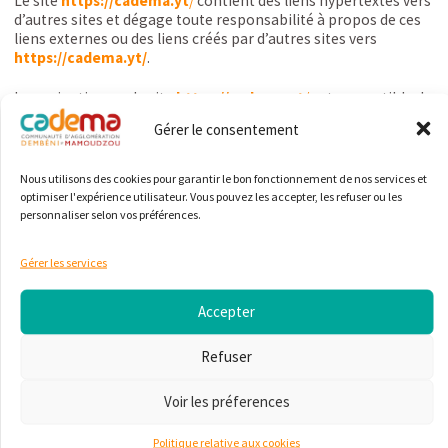
Le site
https://cadema.yt
/
contient des liens hypertextes vers
d’autres sites et dégage toute responsabilité à propos de ces
liens externes ou des liens créés par d’autres sites vers
https://cadema.yt
/
.
La navigation sur le site
https://cadema.yt
/
est susceptible de
provoquer l’installation de cookie(s) sur l’ordinateur de
Gérer le consentement
l’utilisateur.
Un « cookie » est un fichier de petite taille qui enregistre des
Nous utilisons des cookies pour garantir le bon fonctionnement de nos services et
informations relatives à la navigation d’un utilisateur sur un
optimiser l'expérience utilisateur. Vous pouvez les accepter, les refuser ou les
site. Les données ainsi obtenues permettent d’obtenir des
personnaliser selon vos préférences.
mesures de fréquentation, par exemple.
Gérer les services
Vous avez la possibilité
d’accepter ou de refuser les cookies
en modifiant les paramètres de votre navigateur. Aucun cookie
ne sera déposé sans votre consentement.
Accepter
Les cookies sont enregistrés pour une durée maximale de 12
Refuser
mois.
Voir les préferences
Pour plus d’informations sur la façon dont nous faisons usage
des cookies, lisez notre
https://cadema.yt/politique-de-
Politique relative aux cookies
confidentialite/
.