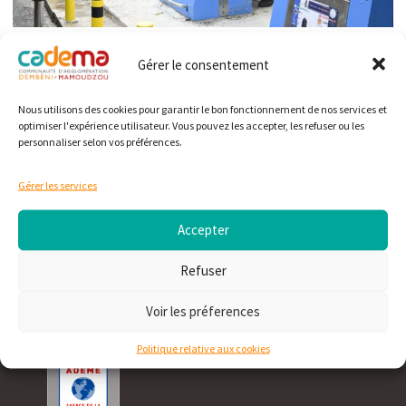
Démonstration de collecte des bornes enterrées.
Gérer le consentement
Nous utilisons des cookies pour garantir le bon fonctionnement de nos services et
optimiser l'expérience utilisateur. Vous pouvez les accepter, les refuser ou les
personnaliser selon vos préférences.
RAMADAN : Modifications des horaires d’ouverture de la CADEMA
Gérer les services
RETOUR EN IMAGES : CLOTURE DE L’ENQUÊTE PUBLIQUE — PLUi-HM
Accepter
Refuser
PARTENAIRE
Voir les préferences
Politique relative aux cookies