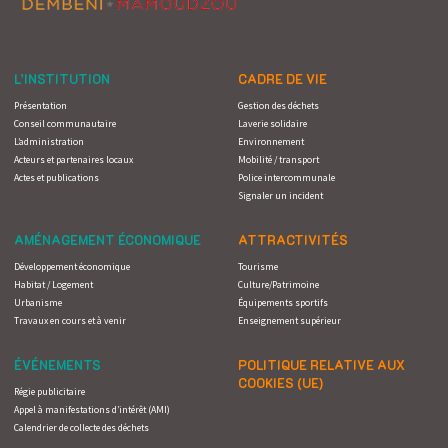
L’INSTITUTION
CADRE DE VIE
Présentation
Gestion des déchets
Conseil communautaire
Laverie solidaire
L’administration
Environnement
Acteurs et partenaires locaux
Mobilité / transport
Actes et publications
Police intercommunale
Signaler un incident
AMÉNAGEMENT ÉCONOMIQUE
ATTRACTIVITÉS
Développement économique
Tourisme
Habitat / Logement
Culture/Patrimoine
Urbanisme
Équipements sportifs
Travaux en cours et à venir
Enseignement supérieur
ÉVÉNEMENTS
POLITIQUE RELATIVE AUX
COOKIES (UE)
Régie publicitaire
Appel à manifestations d’intérêt (AMI)
Calendrier de collecte des déchets