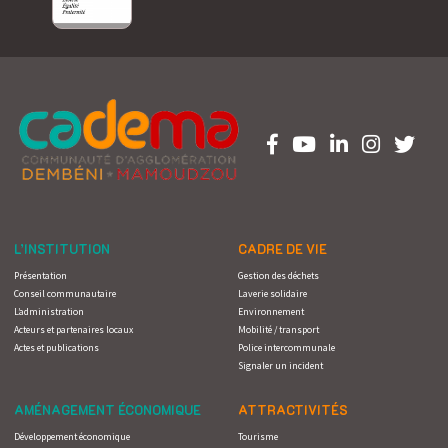
L’INSTITUTION
CADRE DE VIE
Présentation
Gestion des déchets
Conseil communautaire
Laverie solidaire
L’administration
Environnement
Acteurs et partenaires locaux
Mobilité / transport
Actes et publications
Police intercommunale
Signaler un incident
AMÉNAGEMENT ÉCONOMIQUE
ATTRACTIVITÉS
Développement économique
Tourisme