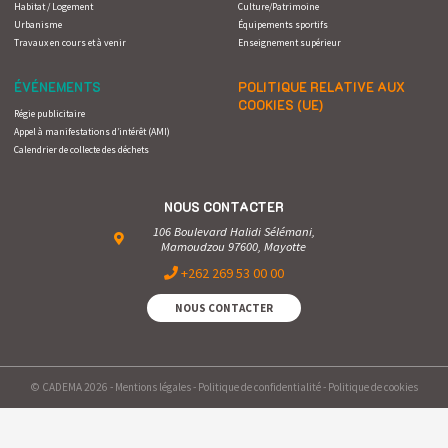
Habitat / Logement
Culture/Patrimoine
Urbanisme
Équipements sportifs
Travaux en cours et à venir
Enseignement supérieur
ÉVÉNEMENTS
POLITIQUE RELATIVE AUX
COOKIES (UE)
Régie publicitaire
Appel à manifestations d’intérêt (AMI)
Calendrier de collecte des déchets
NOUS CONTACTER
106 Boulevard Halidi Sélémani,
Mamoudzou 97600, Mayotte
+262 269 53 00 00
NOUS CONTACTER
© CADEMA 2026 -
Mentions légales
-
Politique de confidentialité
-
Politique de cookies