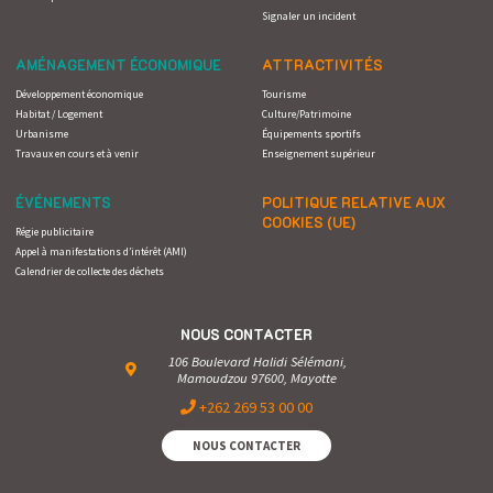
Signaler un incident
AMÉNAGEMENT ÉCONOMIQUE
ATTRACTIVITÉS
Développement économique
Tourisme
Habitat / Logement
Culture/Patrimoine
Urbanisme
Équipements sportifs
Travaux en cours et à venir
Enseignement supérieur
ÉVÉNEMENTS
POLITIQUE RELATIVE AUX
COOKIES (UE)
Régie publicitaire
Appel à manifestations d’intérêt (AMI)
Calendrier de collecte des déchets
NOUS CONTACTER
106 Boulevard Halidi Sélémani,
Mamoudzou 97600, Mayotte
+262 269 53 00 00
NOUS CONTACTER